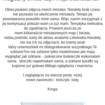
Obiecywałam zdjęcia moich miniatur. Niestety brak czasu
nie pozwala na ukończenie miniatury. Tempo jej
powstawania powaliło mnie sama. Więc zanim zrezygnuje z
jej kontynuacji pokaże wam co już mam. Tematyka nietrudna
do zgadnięcia. Powiem jeszcze,ze
mam kilkanaście miniaturowych map ( świata,
nieba,)zielniki, karty do atlasu anatomii człowieka.Niestety
nie ma ich na zdjęciach, bo mamy wiatr
który uniemożliwił mi sfotografowanie wszystkiego.Te
szklane?no nie szklane tylko modelinowe,ale maja
wyglądać jak szklane. - pokręcone buteleczki wykonałam
sama. słoiczki napełniałam sama, a szklane karafki są
kupione już gotowe.Miłego oglądania i marzenia.
I zaglądajcie na starsze posty -niżej
nowe zawieszki i kolczyki lody.
Kinga